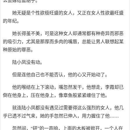
么会嫁给蓝胡子。
她无疑是个性欲极旺盛的女人，又正在女人性欲最旺盛
的年纪。
她长得虽不美，可是这种女人却通常都有种奇异而邪恶
的吸引力，尤其是那厚而多肉的嘴唇，总能让男人联想起某
种原始的罪恶。
陆小凤没有动。
但是连他自己也不能否认，他的心又开始动了。
他的喉结在上下滚动，嘴忽然发干，他想走，李霞却已
倒在他身上，压在他身上，像章鱼般紧紧缠住了他。
就连陆小凤都没有遇见过需要得这么强烈的女人，他几
乎已透不过气来，她的手忽然已伸入，用力握住了他……
忽然间，“砰”的一声响，上面的木板被掀开，一个人在