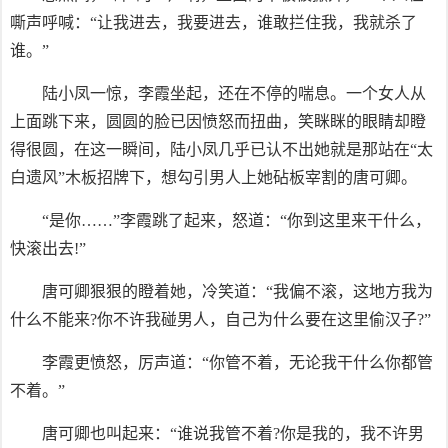
嘶声呼喊：“让我进去，我要进去，谁敢拦住我，我就杀了
谁。”
陆小凤一惊，李霞坐起，还在不停的喘息。一个女人从
上面跳下来，圆圆的脸已因愤怒而扭曲，笑眯眯的眼睛却瞪
得很圆，在这一瞬间，陆小凤几乎已认不出她就是那站在“太
白遗风”木板招牌下，想勾引男人上她砧板宰割的唐可卿。
“是你……”李霞跳了起来，怒道：“你到这里来干什么，
快滚出去!”
唐可卿狠狠的瞪着她，冷笑道：“我偏不滚，这地方我为
什么不能来?你不许我碰男人，自己为什么要在这里偷汉子?”
李霞更愤怒，厉声道：“你管不着，无论我干什么你都管
不着。”
唐可卿也叫起来：“谁说我管不着?你是我的，我不许男