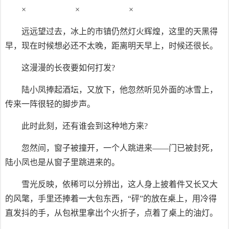
× × ×
远远望过去，冰上的市镇仍然灯火辉煌，这里的天黑得
早，现在时候想必还不太晚，距离明天早上，时候还很长。
这漫漫的长夜要如何打发?
陆小凤捧起酒坛，又放下，他忽然听见外面的冰雪上，
传来一阵很轻的脚步声。
此时此刻，还有谁会到这种地方来?
忽然间，窗子被撞开，一个人跳进来——门已被封死，
陆小凤也是从窗子里跳进来的。
雪光反映，依稀可以分辨出，这人身上披着件又长又大
的风氅，手里还捧着一大包东西，“砰”的放在桌上，用冷得
直发抖的手，从包袱里拿出个火折子，点着了桌上的油灯。