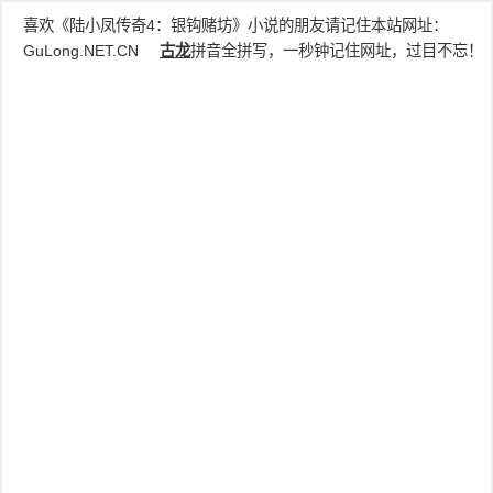
喜欢《陆小凤传奇4：银钩赌坊》小说的朋友请记住本站网址：
GuLong.NET.CN
古龙
拼音全拼写，一秒钟记住网址，过目不忘！