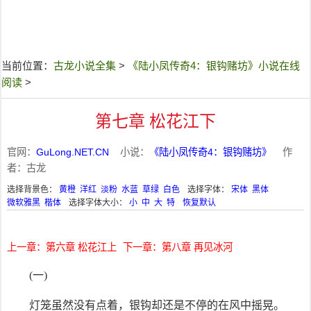
当前位置：
古龙小说全集
>
《陆小凤传奇4：银钩赌坊》小说在线
阅读
>
第七章 松花江下
官网：
GuLong.NET.CN
小说：
《陆小凤传奇4：银钩赌坊》
作
者：古龙
选择背景色：
黄橙
洋红
淡粉
水蓝
草绿
白色
选择字体：
宋体
黑体
微软雅黑
楷体
选择字体大小：
小
中
大
特
恢复默认
上一章：第六章 松花江上
下一章：第八章 再见冰河
(一)
灯笼虽然没有点着，银钩却还是不停的在风中摇晃。