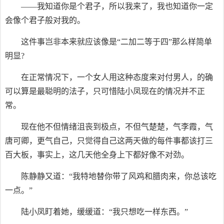
——我知道你是个君子，所以我来了，我也知道你一定
会像个君子般对我的。
这件事岂非本来就应该像是“二加二等于四”那么样简单
明显?
在正常情况下，一个女人用这种态度来对付男人，的确
可以算是最聪明的法子，只可惜陆小凤现在的情况并不正
常。
现在他不但情绪沮丧到极点，不但气楚楚，气李霞，气
唐可卿，更气自己，只觉得自己这两天做的每件事都该打三
百大板，事实上，这几天他全身上下都好像不对劲。
陈静静又道：“我特地替你带了风鸡和腊肉来，你总该吃
一点。”
陆小凤盯着她，缓缓道：“我只想吃一样东西。”