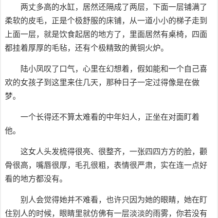
两丈多高的水缸，居然还隔成了两层，下面一层铺满了
柔软的皮毛，正是个极舒服的床铺，从一道小小的梯子走到
上面一层，就是饮食起居的地方了，里面居然有桌椅，四面
都挂着厚厚的毛毡，还有个极精致的黄铜火炉。
陆小凤叹了口气，心里在幻想着，假如能和一个自己喜
欢的女孩子到这里来住几天，那种日子一定过得像是在做
梦。
一个长得还不算太难看的中年妇人，正坐在对面盯着
他。
这女人头发梳得很亮、很整齐，一张四四方方的脸，颧
骨很高，嘴唇很厚，毛孔很粗，表情很严肃，实在连一点好
看的地方都没有。
别人会觉得她并不难看，也许只因为她的眼睛，她在盯
住别人的时候，眼睛里就仿佛有一层淡淡的雨雾，你若没有