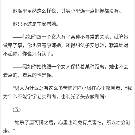
他嘴里虽然这么样说，其实心里连一点把握都没有。
他只不过是在安慰她。
——假如你跟一个女人有了某种不寻常的关系，就算她
做错了事，你也只有原谅她，还得想法子安慰她，就算她对
不起你，你也只有认了。
——假如你始终跟一个女人保持着某种距离，她也不会
着急的，着急的也是你。
“男人为什么总有这么多苦恼?”陆小凤在心里叹息着：“我
为什么不能学学老实和尚，也剃光了头去做和尚?”
(五)
“她杀了唐可卿之后，心里也难免有点害怕，所以才会逃
走。”