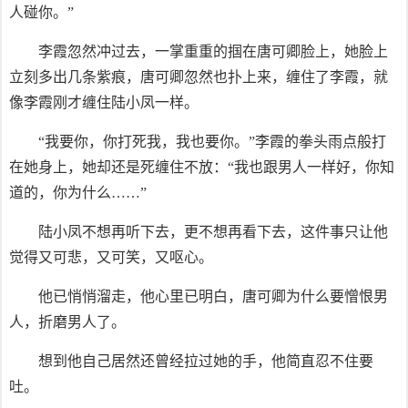
人碰你。”
李霞忽然冲过去，一掌重重的掴在唐可卿脸上，她脸上
立刻多出几条紫痕，唐可卿忽然也扑上来，缠住了李霞，就
像李霞刚才缠住陆小凤一样。
“我要你，你打死我，我也要你。”李霞的拳头雨点般打
在她身上，她却还是死缠住不放：“我也跟男人一样好，你知
道的，你为什么……”
陆小凤不想再听下去，更不想再看下去，这件事只让他
觉得又可悲，又可笑，又呕心。
他已悄悄溜走，他心里已明白，唐可卿为什么要憎恨男
人，折磨男人了。
想到他自己居然还曾经拉过她的手，他简直忍不住要
吐。