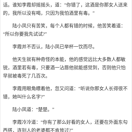
话。谁知李霞却摇摇头，道：“你错了，这酒是你那女人送来
的，我所以没有喝，只因为我怕酒里有毒。”
陆小凤只有苦笑，每个人都有错的时候，他苦笑着道：
“所以你要我先试试?”
李霞并不否认，陆小凤已举杯一饮而尽。
他天生就有种奇怪的本能，他的感觉远比大多数人都敏
锐，酒里若有毒，只要酒一沾唇他就能感觉到，否则他只怕
早就被毒死了几百次。
李霞用眼角瞟着他，忽又问道：“听说你那女人长得很不
错，她叫什么名字?”
陆小凤道：“楚楚。”
李霞冷冷道：“你有了那么好看的女人，还要在外面东勾
西搭，连别人的老婆都不肯放过?”