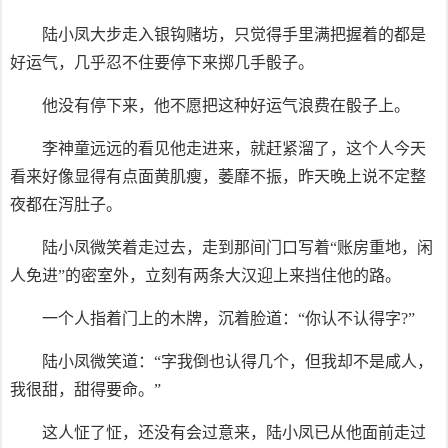
陆小凤大步走入银钩赌坊，只觉得手里满把握着的都是
好运气，几乎忍不住要停下来掷几手骰子。
他没有停下来，他不愿把这种好运气浪费在骰子上。
李神童远远的看见他走进来，就赶紧溜了，这个人今天
看来好像显得有点面黄肌瘦，萎靡不振，昨天晚上说不定整
夜都在泻肚子。
陆小凤微笑着走过去，走到那间门口写着“账房重地，闲
人免进”的密室外，立刻有两条大汉迎上来挡住他的路。
一个人指着门上的木牌，沉着脸道：“你认不认得字?”
陆小凤微笑道：“字我倒也认得几个，但我却不是咸人，
我很甜，甜得要命。”
这人怔了怔，还没有会过意来，陆小凤已从他面前走过