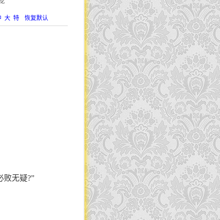
龙
中
大
特
恢复默认
败无疑?”