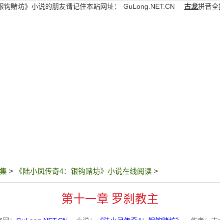
银钩赌坊》小说的朋友请记住本站网址：
GuLong.NET.CN
古龙
拼音全
集
>
《陆小凤传奇4：银钩赌坊》小说在线阅读
>
第十一章 罗刹教主