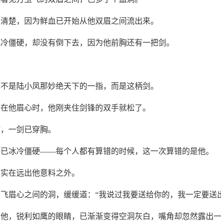
很清楚，因为鲜血已开始从他双眉之间流出来。
冰冷僵硬，却没有倒下去，因为他前胸还有一把剑。
也不是陆小凤那妙绝天下的一指，而是这柄剑。
点在他眉心时，他刚夹住剑锋的双手就松了。
歇，一剑已穿胸。
也已冰冷僵硬——每个人都有算错的时候，这一次算错的是他。
，实在远出他意料之外。
飞眉心之间的洞，缓缓道：“我说过我要送给你的，我一定要送
着他，锐利如鹰的眼睛，已渐渐变得空洞灰白，嘴角却忽然露出