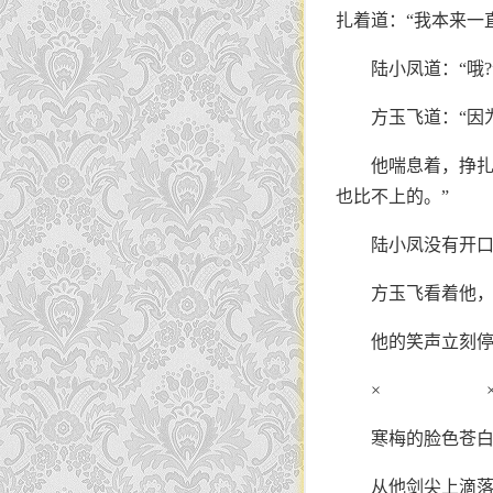
扎着道：“我本来一
陆小凤道：“哦?
方玉飞道：“因
他喘息着，挣扎
也比不上的。”
陆小凤没有开
方玉飞看着他
他的笑声立刻
× 
寒梅的脸色苍
从他剑尖上滴