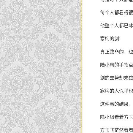
每个人都看得
他整个人都已
寒梅的剑!
真正致命的，
陆小凤的手指
剑的去势却未
寒梅的人似乎
这件事的结果
陆小凤看着方玉
方玉飞茫然看