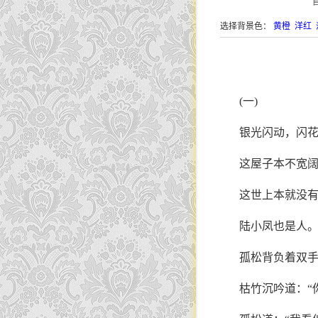
选择背景色：
黄橙
洋红
(一)
银光闪动，闪
这屋子本不宽
这世上本就没
陆小凤也是人。
孤松背负着双手
枯竹沉吟道：“你