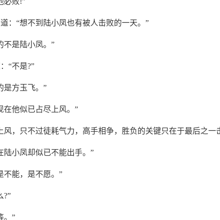
必败!”
道：“想不到陆小凤也有被人击败的一天。”
的不是陆小凤。”
：“不是?”
的是方玉飞。”
现在他似已占尽上风。”
上风，只不过徒耗气力，高手相争，胜负的关键只在于最后之一击
在陆小凤却似已不能出手。”
是不能，是不愿。”
?”
等。”