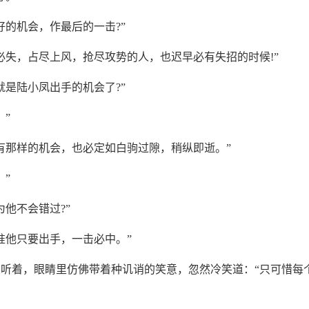
好的机会，作最后的一击?”
必失，占尽上风，抢尽攻势的人，也迟早必有失招的时候!”
就是陆小凤出手的机会了?”
。”
有那样的机会，也必定如白驹过隙，稍纵即逝。”
。”
为他不会错过?”
准他只要出手，一击必中。”
听着，眼睛里仿佛带着种讥诮的笑意，忽然冷笑道：“只可惜每