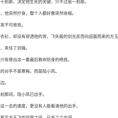
六十刹那，决定他生死的关键，只不过是一刹那。
间，他突然拧身，整个人都好像突然收缩。
一发不可收拾。
的衣衫，却没有穿透他的背，飞矢般的剑光反而向迎面而来的方
拍，夹住了剑锋。
，只有使出这一着最后救命防身的绝技。
他的对手不是寒梅，而是陆小凤。
身边。
一刹那间，陆小凤已出手。
容这一击的速度，更没有人能看清他的出手。
能看见方玉飞的双眉之间，已多了个血洞。