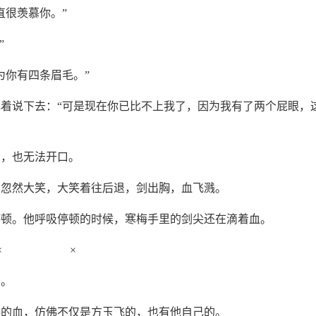
直很羡慕你。”
”
为你有四条眉毛。”
着说下去：“可是现在你已比不上我了，因为我有了两个屁眼，
口，也无法开口。
，忽然大笑，大笑着往后退，剑出胸，血飞溅。
停顿。他呼吸停顿的时候，寒梅手里的剑尖还在滴着血。
× ×
白。
落的血，仿佛不仅是方玉飞的，也有他自己的。