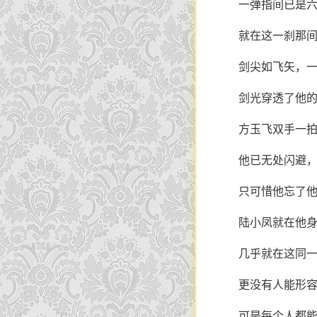
一弹指间已是
就在这一刹那
剑尖如飞矢，
剑光穿透了他
方玉飞双手一
他已无处闪避
只可惜他忘了
陆小凤就在他
几乎就在这同
更没有人能形
可是每个人都