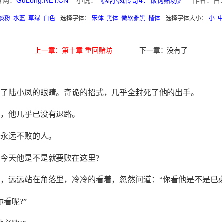
官网：
GuLong.NET.CN
小说：
《陆小凤传奇4：银钩赌坊》
作者：古
淡粉
水蓝
草绿
白色
选择字体：
宋体
黑体
微软雅黑
楷体
选择字体大小：
小
上一章：第十章 重回赌坊
下一章：没有了
花了陆小凤的眼睛。奇诡的招式，几乎全封死了他的出手。
阔，他几乎已没有退路。
有永远不败的人。
今天他是不是就要败在这里?
，远远站在角落里，冷冷的看着，忽然问道：“你看他是不是已必
看呢?”