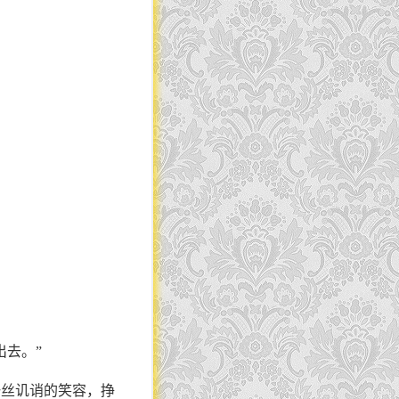
出去。”
一丝讥诮的笑容，挣