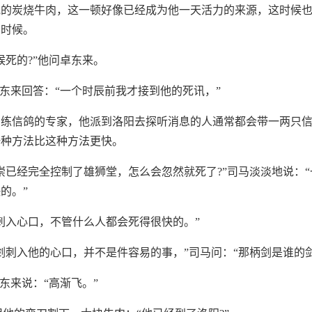
他的炭烧牛肉，这一顿好像已经成为他一天活力的来源，这时候
的时候。
候死的?”他问卓东来。
卓东来回答：“一个时辰前我才接到他的死讯，”
训练信鸽的专家，他派到洛阳去探听消息的人通常都会带一两只
一种方法比这种方法更快。
崇已经完全控制了雄狮堂，怎么会忽然就死了?”司马淡淡地说：
的。”
刺入心口，不管什么人都会死得很快的。”
剑刺入他的心口，并不是件容易的事，”司马问：“那柄剑是谁的剑
卓东来说：“高渐飞。”