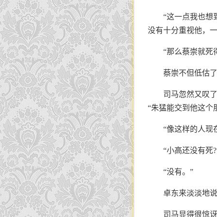
“这一点我也想
没有十分重视他，一
“那么蔡崇就死
蔡崇不但低估
司马忽然又叹了
“朱猛能交到他这个
“像这样的人现
“小高还没有死?
“没有。”
卓东来淡淡地说
司马显得很惊讶