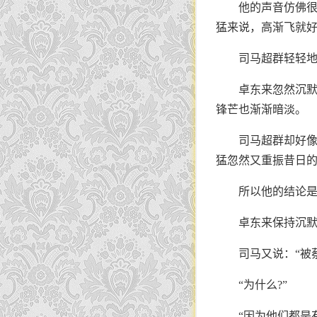
他的声音仿佛很
猛来说，高渐飞就好
司马超群轻轻地
卓东来忽然沉
锋芒也渐渐暗淡。
司马超群却好像
猛忽然又重振昔日的
所以他的结论是
卓东来保持沉
司马又说：“被
“为什么?”
“因为他们都是