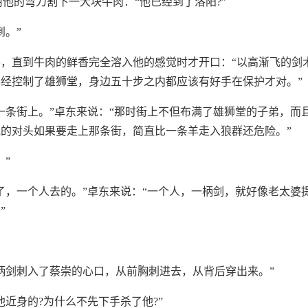
马用他的弯刀割下一大块牛肉：“他已经到了洛阳?”
到。”
，直到牛肉的鲜香完全溶入他的感觉时才开口：“以高渐飞的剑
经控制了雄狮堂，身边五十步之内都应该有好手在保护才对。”
一条街上。”卓东来说：“那时街上不但布满了雄狮堂的子弟，而
的对头如果要走上那条街，简直比一条羊走入狼群还危险。”
。”
了，一个人去的。”卓东来说：“一个人，一柄剑，就好像老太婆
”
柄剑刺入了蔡崇的心口，从前胸刺进去，从背后穿出来。”
他近身的?为什么不先下手杀了他?”