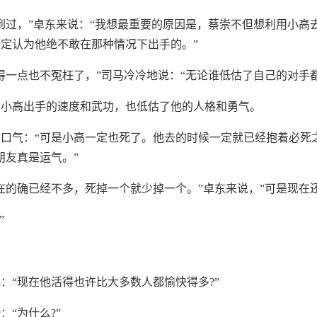
到过，”卓东来说：“我想最重要的原因是，蔡崇不但想利用小高
定认为他绝不敢在那种情况下出手的。”
得一点也不冤枉了，”司马冷冷地说：“无论谁低估了自己的对手
了小高出手的速度和武功，也低估了他的人格和勇气。
口气：“可是小高一定也死了。他去的时候一定就已经抱着必死
朋友真是运气。”
在的确已经不多，死掉一个就少掉一个。”卓东来说，”可是现在
”
：“现在他活得也许比大多数人都愉快得多?”
：“为什么?”