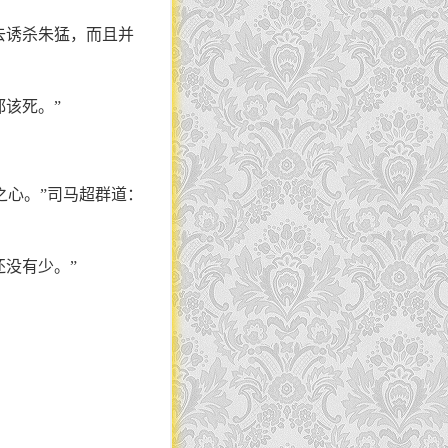
去诱杀朱猛，而且并
都该死。”
之心。”司马超群道：
还没有少。”