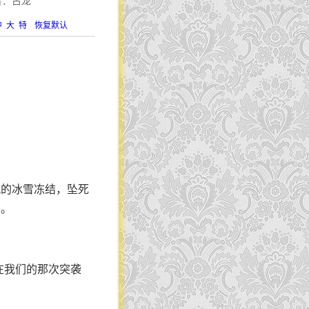
：古龙
中
大
特
恢复默认
风的冰雪冻结，坠死
安。
在我们的那次突袭