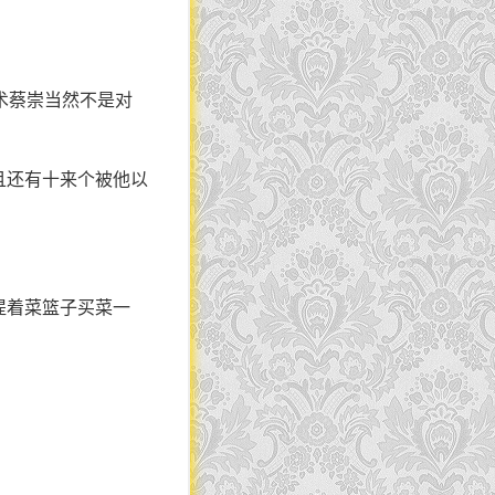
术蔡崇当然不是对
且还有十来个被他以
提着菜篮子买菜一