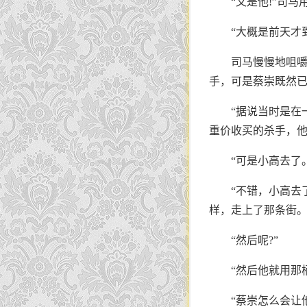
“又是他!”司
“大概是前天才
司马慢慢地咀嚼
手，可是蔡崇既然已
“据说当时是在
重价收买的杀手，他
“可是小高去了
“不错，小高去
样，走上了那条街。
“然后呢?”
“然后他就用那
“蔡崇怎么会让