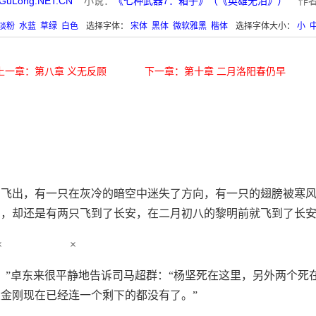
GuLong.NET.CN
小说：
《七种武器7：箱子》（《英雄无泪》）
作者
淡粉
水蓝
草绿
白色
选择字体：
宋体
黑体
微软雅黑
楷体
选择字体大小：
小
上一章：第八章 义无反顾
下一章：第十章 二月洛阳春仍早
阳飞出，有一只在灰冷的暗空中迷失了方向，有一只的翅膀被寒
中，却还是有两只飞到了长安，在二月初八的黎明前就飞到了长
× ×
，”卓东来很平静地告诉司马超群：“杨坚死在这里，另外两个死
金刚现在已经连一个剩下的都没有了。”