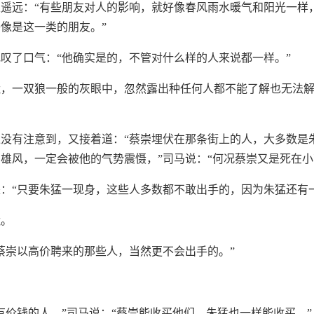
遥远：“有些朋友对人的影响，就好像春风雨水暖气和阳光一样，
像是这一类的朋友。”
叹了口气：“他确实是的，不管对什么样的人来说都一样。”
默，一双狼一般的灰眼中，忽然露出种任何人都不能了解也无法
没有注意到，又接着道：“蔡崇埋伏在那条街上的人，大多数是
雄风，一定会被他的气势震慑，”司马说：“何况蔡崇又是死在小
：“只要朱猛一现身，这些人多数都不敢出手的，因为朱猛还有
默。
蔡崇以高价聘来的那些人，当然更不会出手的。”
有价钱的人，”司马说：“蔡崇能收买他们，朱猛也一样能收买。”