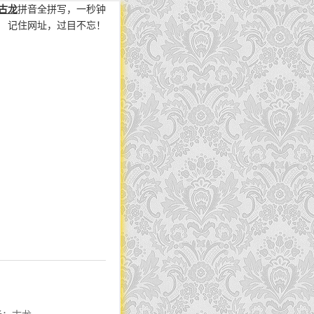
古龙
拼音全拼写，一秒钟
记住网址，过目不忘！