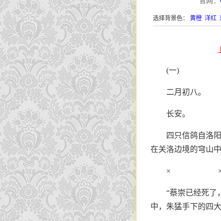
官网：
选择背景色：
黄橙
洋红
(一)
二月初八。
长安。
四只信鸽自洛
在关洛边境的穹山
× 
“蔡崇已经死了
中，朱猛手下的四大