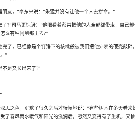
错朋友，”卓东来说：“朱猛并没有让他一个人去拼命。”
去了?”司马更惊讶：“他眼看着蔡崇把他的人全部都带走，自己
怎么有种闯到那里去?”
他完了，已经像是个钉锤下的核桃般被我们把他外表的硬壳敲碎
。”
是不是又长出来了?”
”
深思之色，沉默了很久之后才慢慢地说：“有些树木在冬天看来
接受了春风雨水暖气和阳光的滋润后，忽然又变得有了生机，又