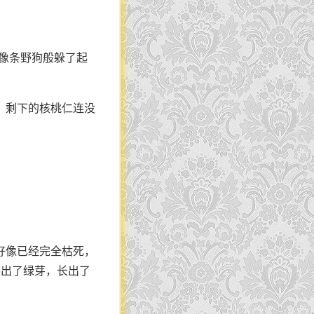
却像条野狗般躲了起
，剩下的核桃仁连没
好像已经完全枯死，
抽出了绿芽，长出了