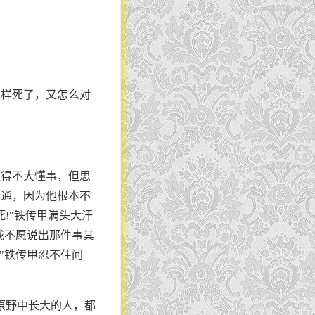
这样死了，又怎么对
显得不大懂事，但思
不通，因为他根本不
!"铁传甲满头大汗
我不愿说出那件事其
"铁传甲忍不住问
原野中长大的人，都