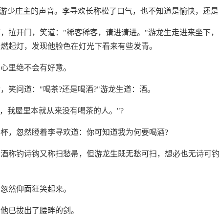
"游少庄主的声音。李寻欢长称松了口气，也不知道是愉快，还
，拉开门，笑道："稀客稀客，请进请进。"游龙生走进来坐下
欢燃起灯，发现他脸色在灯光下看来有些发青。
，心里绝不会有好意。
，笑问道："喝茶?还是喝酒?"游龙生道：酒。
好，我屋里本就从来没有喝茶的人。"?
杯，忽然瞪着李寻欢道：你可知道我为何要喝酒?
：酒称钓诗钩又称扫愁帚，但游龙生既无愁可扫，想必也无诗可
，忽然仰面狂笑起来。
，他已拔出了腰畔的剑。