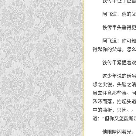
铁传甲怔了怔
阿飞道：佻的父
铁传甲头垂得
阿飞道：你可
得起你的父母，怎么
铁传甲紧握着
这少年说的话
想之尖锐，头脑之
屑去注意那些事。阿
涔涔而落，抬起头道
中的曲折，只因。。
道："但你又怎能断
他眼睛闪着光，