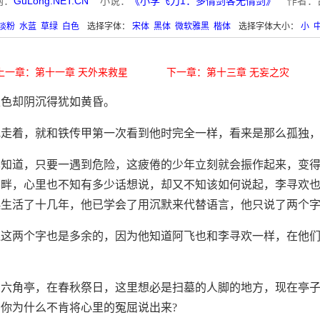
网：
GuLong.NET.CN
小说：
《小李飞刀1：多情剑客无情剑》
作者：
淡粉
水蓝
草绿
白色
选择字体：
宋体
黑体
微软雅黑
楷体
选择字体大小：
小
上一章：第十一章 天外来救星
下一章：第十三章 无妄之灾
天色却阴沉得犹如黄昏。
地走着，就和铁传甲第一次看到他时完全一样，看来是那么孤独
已知道，只要一遇到危险，这疲倦的少年立刻就会振作起来，变
身畔，心里也不知有多少话想说，却又不知该如何说起，李寻欢
起生活了十几年，他已学会了用沉默来代替语言，他只说了两个
连这两个字也是多余的，因为他知道阿飞也和李寻欢一样，在他
的六角亭，在春秋祭日，这里想必是扫墓的人脚的地方，现在亭
你为什么不肯将心里的冤屈说出来?