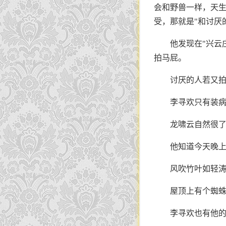
会和野兽一样，天生
受，那就是"和讨厌
他发现在"兴云
拍马屁。
讨厌的人若又
李寻欢只有装
龙啸云自然很
他知道今天晚
风吹竹叶如轻
屋顶上有个蜘蛛
李寻欢也有他