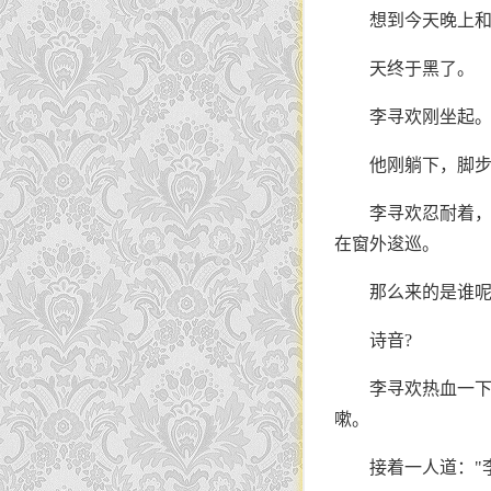
想到今天晚上
天终于黑了。
李寻欢刚坐起
他刚躺下，脚
李寻欢忍耐着
在窗外逡巡。
那么来的是谁呢
诗音?
李寻欢热血一
嗽。
接着一人道："