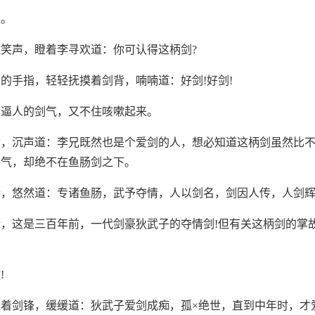
水。
笑声，瞪着李寻欢道：你可认得这柄剑?
的手指，轻轻抚摸着剑背，喃喃道：好剑!好剑!
这逼人的剑气，又不住咳嗽起来。
动，沉声道：李兄既然也是个爱剑的人，想必知道这柄剑虽然比
名气，却绝不在鱼肠剑之下。
睛，悠然道：专诸鱼肠，武予夺情，人以剑名，剑因人传，人剑
，这是三百年前，一代剑豪狄武子的夺情剑!但有关这柄剑的掌
!
着剑锋，缓缓道：狄武子爱剑成痴，孤×绝世，直到中年时，才