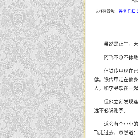
官
选择背景色：
黄橙
洋红
虽然是正午，
阿飞不急不徐
但铁传甲现在
健。铁传甲走在他
人，和李寻欢在一
但他立刻发现
远不必说谢字。
道旁有个小小
飞走过去，忽然道：