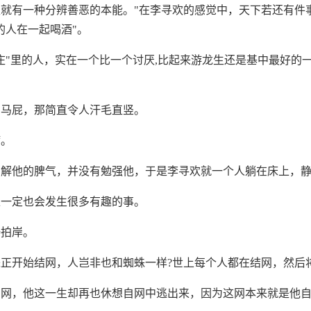
就有一种分辨善恶的本能。"在李寻欢的感觉中，天下若还有件事
的人在一起喝酒"。
庄"里的人，实在一个比一个讨厌,比起来游龙生还是基中最好的
拍马屁，那简直令人汗毛直竖。
病。
了解他的脾气，并没有勉强他，于是李寻欢就一个人躺在床上，
上一定也会发生很多有趣的事。
涛拍岸。
正开始结网，人岂非也和蜘蛛一样?世上每个人都在结网，然后
的网，他这一生却再也休想自网中逃出来，因为这网本来就是他