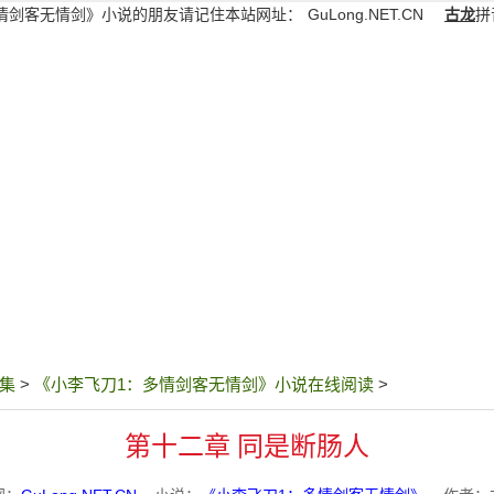
情剑客无情剑》小说的朋友请记住本站网址：
GuLong.NET.CN
古龙
拼
集
>
《小李飞刀1：多情剑客无情剑》小说在线阅读
>
第十二章 同是断肠人