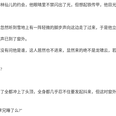
和林仙儿的约会，他眼晴里不禁闪出了光，但想起铁传甲，他目
。忽然听到雪地上有一阵轻微的脚步声向这边走了过来，于是他
步声已到了窗外。
，没有问他是谁，这人居然也不进来，显然来的绝不是龙啸云，
?
下了全都冲上了头顶，全身都几乎忍不住要发起抖来，但这时窗
李兄睡了么?"