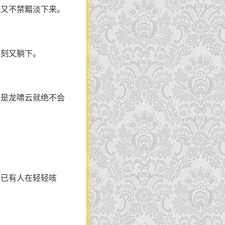
光又不禁黯淡下来。
立刻又躺下。
若是龙啸云就绝不会
外已有人在轻轻咳