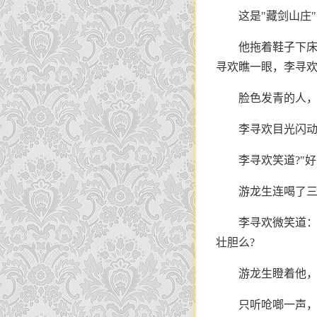
这是"藏剑山庄
他拖着鞋子下床
寻欢瞧一眼，李寻
脸色发青的人
李寻欢目光闪动
李寻欢笑道?"
游龙生连喝了三
李寻欢微笑道
壮胆么?
游龙生瞪着他
只听呛啷一声