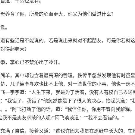
垂首道：什么也没有。
母养育了你，所费的心血更大，你又为他们做过什么?
更低。
知道有些话是不能说的，若是说出来就对不起朋友，可是你若就
对得起老天?
双拳，掌心已不禁沁出了冷汗。
虽简单，其中却包含着最高深的哲理，铁传甲忽然发现他有时虽
清楚，几乎连李寻欢也比不上他，对一些世俗的小事，他也一窍
飞一字字道："人生下来，就是为了活着，没有人有权自已去送死
："我错了，我错了"他忽然像是下了很大的决心，抬起头道："
。。"阿飞打断了他的话，道："我信任你，你用不着向我解释。
定我不是卖友求荣的人呢?"阿飞淡淡道：""我不会看错的。"
充满了自信，接着又道："这也许因为我是在原野中长大的，在