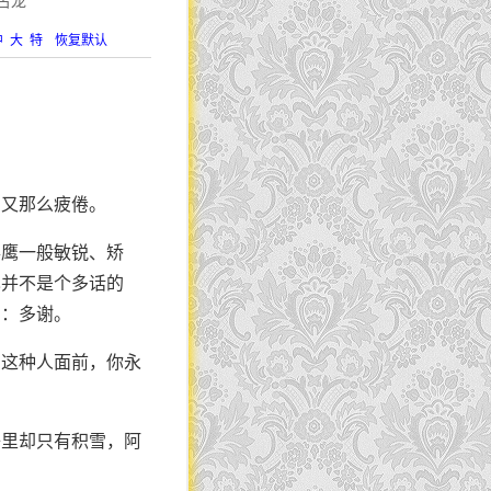
古龙
中
大
特
恢复默认
，又那么疲倦。
得鹰一般敏锐、矫
也并不是个多话的
字：多谢。
们这种人面前，你永
子里却只有积雪，阿