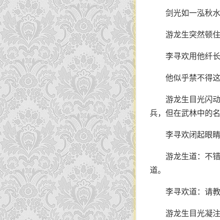
剑光如一泓秋
游龙生突然顿住
李寻欢用他纤长
他似乎禁不得
游龙生目光闪
兵，但在武林中的
李寻欢闭起眼
游龙生道：不错
道。
李寻欢道：请教
游龙生目光凝注