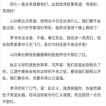
田七一直含笑望着他们，此刻忽然抚掌笑道：骂得好，
骂得好!
公孙摩云冷笑道：他明白今日无论说什么，我们都不会
放过他，也只好学那泼妇骂街，临死也落得个嘴上爽快了!
李寻欢淡淡道：不错，事已至此，我但求一死而已，但
此刻李某掌中已无飞刀，各位为何还是不肯出手呢?
公孙摩云那张枯瘦腊黄的脸居然也不禁红了红。
赵正义却仍是脸色铁青，沉声道：我们若是此刻就杀了
你，江湖中难免会有你这样的不肖之徒，要说我们是假公济
私，我们要杀你，也要杀得公公道道。
李寻欢叹了口气，道：赵正义，我真佩服你，你虽然满
肚子男盗女娼，但说话却是句句仁义道德，而且居然一点也
不脸红。