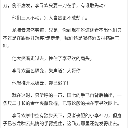
刀，例不虚发，李寻欢只要一刀在手，有谁敢先动?
他们三人不动，别人自然更不敢劫了。
龙啸云忽然笑道：兄弟，你到现在难道还看不出他们只
不过是在跟你开玩笑?走走走，我们还是喝杯酒去挡挡寒气
吧。
他大笑着走过去，挽住了李寻欢的肩头。
李寻欢面色骤变，失声道：大哥你
他想推开龙啸云，却已迟了!
就在这时，只听呼的一声，田七的手已自背后抽出，一
条尺二寸长的金丝夹藤软棍，已毒蛇般的抽在李寻欢腿上。
李寻欢掌中空有独步天下，见者丧胆的小李神刀，但身
子已被龙啸云热情的手臂揽住，这飞刀那里还能发得出去。