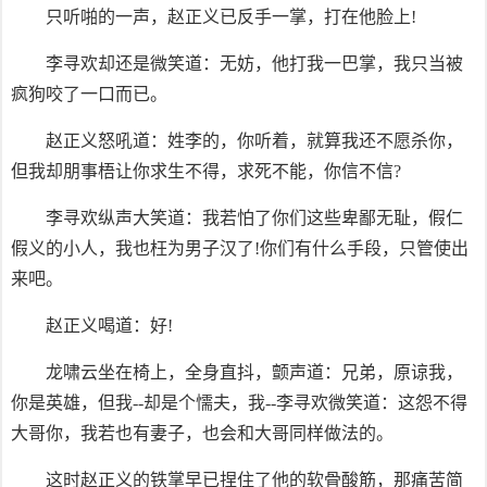
只听啪的一声，赵正义已反手一掌，打在他脸上!
李寻欢却还是微笑道：无妨，他打我一巴掌，我只当被
疯狗咬了一口而已。
赵正义怒吼道：姓李的，你听着，就算我还不愿杀你，
但我却朋事梧让你求生不得，求死不能，你信不信?
李寻欢纵声大笑道：我若怕了你们这些卑鄙无耻，假仁
假义的小人，我也枉为男子汉了!你们有什么手段，只管使出
来吧。
赵正义喝道：好!
龙啸云坐在椅上，全身直抖，颤声道：兄弟，原谅我，
你是英雄，但我--却是个懦夫，我--李寻欢微笑道：这怨不得
大哥你，我若也有妻子，也会和大哥同样做法的。
这时赵正义的铁掌早已捏住了他的软骨酸筋，那痛苦简