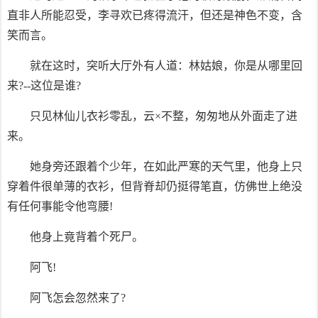
直非人所能忍受，李寻欢已疼得流汗，但还是神色不变，含
笑而言。
就在这时，突听大厅外有人道：林姑娘，你是从哪里回
来?--这位是谁?
只见林仙儿衣衫零乱，云×不整，匆匆地从外面走了进
来。
她身旁还跟着个少年，在如此严寒的天气里，他身上只
穿着件很单薄的衣衫，但背脊却仍挺得笔直，仿佛世上绝没
有任何事能令他弯腰!
他身上竟背着个死尸。
阿飞!
阿飞怎会忽然来了?