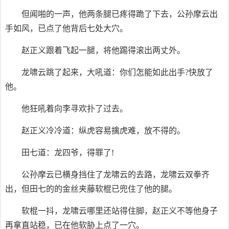
但闻啪的一声，他两条腿已疼得跪了下去，公孙摩云出
手如风，已点了他背后七处大穴。
赵正义跟着飞起一腿，将他踢得滚出两丈外。
龙啸云跳了起来，大吼道：你们怎能如此出手?快放了
他。
他狂吼着向李寻欢扑了过去。
赵正义冷冷道：纵虎容易擒虎难，放不得的。
田七道：龙四爷，得罪了!
公孙摩云已横身挡住了龙啸云的去路，龙啸云双拳齐
出，但田七的的金丝夹藤软棍已兜住了他的腿。
软棍一抖，龙啸云哪里还站得住脚，赵正义不等他身子
再拿直站稳，已在他软胁上点了一穴。