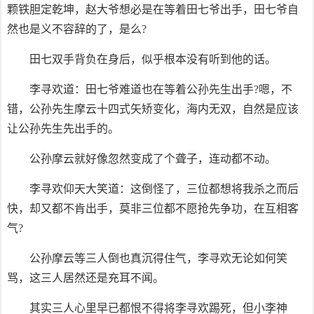
颗铁胆定乾坤，赵大爷想必是在等着田七爷出手，田七爷自
然也是义不容辞的了，是么?
田七双手背负在身后，似乎根本没有听到他的话。
李寻欢道：田七爷难道也在等着公孙先生出手?嗯，不
错，公孙先生摩云十四式矢矫变化，海内无双，自然是应该
让公孙先生先出手的。
公孙摩云就好像忽然变成了个聋子，连动都不动。
李寻欢仰天大笑道：这倒怪了，三位都想将我杀之而后
快，却又都不肯出手，莫非三位都不愿抢先争功，在互相客
气?
公孙摩云等三人倒也真沉得住气，李寻欢无论如何笑
骂，这三人居然还是充耳不闻。
其实三人心里早已都恨不得将李寻欢踢死，但小李神