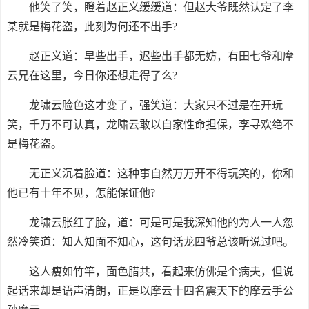
他笑了笑，瞪着赵正义缓缓道：但赵大爷既然认定了李
某就是梅花盗，此刻为何还不出手?
赵正义道：早些出手，迟些出手都无妨，有田七爷和摩
云兄在这里，今日你还想走得了么?
龙啸云脸色这才变了，强笑道：大家只不过是在开玩
笑，千万不可认真，龙啸云敢以自家性命担保，李寻欢绝不
是梅花盗。
无正义沉着脸道：这种事自然万万开不得玩笑的，你和
他已有十年不见，怎能保证他?
龙啸云胀红了脸，道：可是可是我深知他的为人一人忽
然冷笑道：知人知面不知心，这句话龙四爷总该听说过吧。
这人瘦如竹竿，面色腊共，看起来仿佛是个病夫，但说
起话来却是语声清朗，正是以摩云十四名震天下的摩云手公