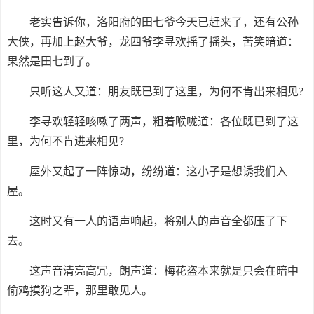
老实告诉你，洛阳府的田七爷今天已赶来了，还有公孙
大侠，再加上赵大爷，龙四爷李寻欢摇了摇头，苦笑暗道：
果然是田七到了。
只听这人又道：朋友既已到了这里，为何不肯出来相见?
李寻欢轻轻咳嗽了两声，粗着喉咙道：各位既已到了这
里，为何不肯进来相见?
屋外又起了一阵惊动，纷纷道：这小子是想诱我们入
屋。
这时又有一人的语声响起，将别人的声音全都压了下
去。
这声音清亮高冗，朗声道：梅花盗本来就是只会在暗中
偷鸡摸狗之辈，那里敢见人。