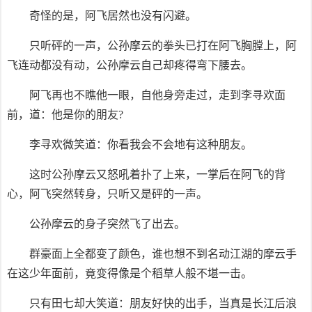
奇怪的是，阿飞居然也没有闪避。
只听砰的一声，公孙摩云的拳头已打在阿飞胸膛上，阿
飞连动都没有动，公孙摩云自己却疼得弯下腰去。
阿飞再也不瞧他一眼，自他身旁走过，走到李寻欢面
前，道：他是你的朋友?
李寻欢微笑道：你看我会不会地有这种朋友。
这时公孙摩云又怒吼着扑了上来，一掌后在阿飞的背
心，阿飞突然转身，只听又是砰的一声。
公孙摩云的身子突然飞了出去。
群豪面上全都变了颜色，谁也想不到名动江湖的摩云手
在这少年面前，竟变得像是个稻草人般不堪一击。
只有田七却大笑道：朋友好快的出手，当真是长江后浪