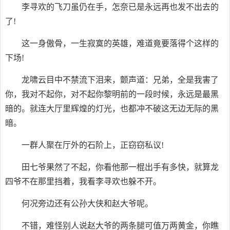
李寻欢的飞刀虽仍在手，怎奈已是永远再也发不出去的
了!
这一身傲骨，一生寂寞的英雄，难道竟要落得个这样的
下场!
龙啸云目中不禁流下泪来，颤声道：兄弟，全是我害了
你，我对不起你，对不起你黎明前的一段时候，永远是最黑
暗的。就连大厅里辉煌的灯光，也都冲不破这无边无际的黑
暗。
一群人聚在厅外的石阶上，正窃窃私议!
田七爷果然了不起，你看他那一棍出手有多快，就算龙
四爷不在那里挡着，我看李寻欢也躲不开。
何况旁边还有公孙大侠和赵大爷呢。
不错，难怪别人说赵大爷的两条腿可值万两黄金，你瞧