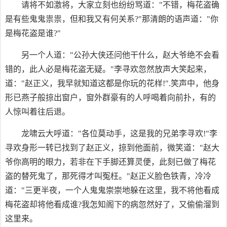
请将不如激将，大家立刻也纷纷骂道："不错，梅花盗确
是有些鬼鬼祟祟，但和我又有何关系?"那清朗的语声道："你
是梅花盗是谁?"
另一个人道："公孙大侠还问他干什么，赵大爷绝不会看
错的，此人必是梅花盗无疑。"李寻欢忽然放声大笑起来，
道："赵正义，我早就知道这都是你玩的花样!".笑声中，他身
形已燕子般掠出窗户，窗外群豪有的人呼喝着向前扑，有的
人惊叫着往后退。
龙啸云大呼道："各位莫动手，这是我的兄弟李寻欢!"李
寻欢身形一转已找到了赵正义，掠到他面前，微笑道："赵大
爷你高明的眼力，若非在下手脚还算灵便，此刻已做了梅花
盗的替死鬼了，那死得才叫冤枉。"赵正义脸色铁青，冷冷
道："三更半夜，一个人鬼鬼崇崇地躲在这里，我不将他看成
梅花盗却将他看成谁?我怎知阁下的病忽然好了，又偷偷溜到
这里来。