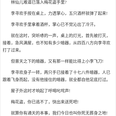
林仙儿难道已落入梅花盗手里?
李寻欢手按在桌上，力透掌心，五只酒杯就弹了起来!
李寻欢手里拿着酒杯，掌心已不觉沁出了冷汗。
就在这时，突听哧的一声，桌上的灯光，首先被打灭，
接着，急风满屋，也不知有多少暗器，从四百八方向李寻欢
打了过来。
但普天之下的暗器，又有那一样能比得上小李飞刀!
李寻欢身子一转，两只手已接着了十七八件暗器，人已
跟着飞身而起，没有他接住的暗器，就全都自他足底打过。
屋子外这时才响起了呼喝叱咤声!
梅花盗，你已逃不了，快出来送死吧!
就算你有通天的本事，我们今日也叫你死无葬身之地!