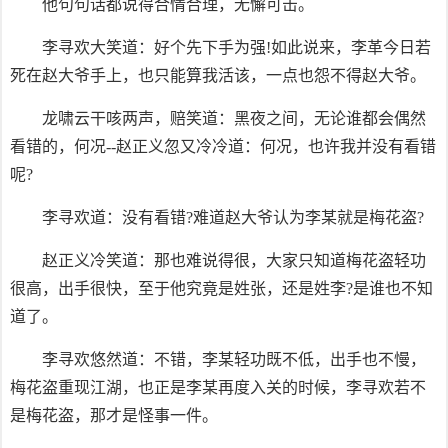
他句句话都说得合情合理，无懈可击。
李寻欢大笑道：好个先下手为强!如此说来，李革今日若
死在赵大爷手上，也只能算我活该，一点也怨不得赵大爷。
龙啸云干咳两声，赔笑道：黑夜之间，无论谁都会偶然
看错的，何况--赵正义忽又冷冷道：何况，也许我并没有看错
呢?
李寻欢道：没有看错?难道赵大爷认为李某就是梅花盗?
赵正义冷笑道：那也难说得很，大家只知道梅花盗轻功
很高，出手很快，至于他究竟是姓张，还是姓李?是谁也不知
道了。
李寻欢悠然道：不错，李某轻功既不低，出手也不慢，
梅花盗重现江湖，也正是李某再度入关的时候，李寻欢若不
是梅花盗，那才是怪事一件。