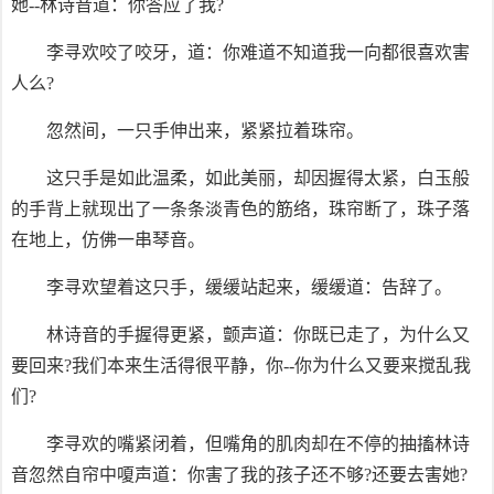
她--林诗音道：你答应了我?
李寻欢咬了咬牙，道：你难道不知道我一向都很喜欢害
人么?
忽然间，一只手伸出来，紧紧拉着珠帘。
这只手是如此温柔，如此美丽，却因握得太紧，白玉般
的手背上就现出了一条条淡青色的筋络，珠帘断了，珠子落
在地上，仿佛一串琴音。
李寻欢望着这只手，缓缓站起来，缓缓道：告辞了。
林诗音的手握得更紧，颤声道：你既已走了，为什么又
要回来?我们本来生活得很平静，你--你为什么又要来搅乱我
们?
李寻欢的嘴紧闭着，但嘴角的肌肉却在不停的抽搐林诗
音忽然自帘中嗄声道：你害了我的孩子还不够?还要去害她?