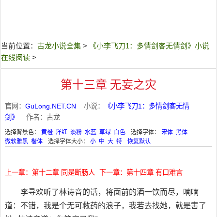
当前位置：
古龙小说全集
>
《小李飞刀1：多情剑客无情剑》小说
在线阅读
>
第十三章 无妄之灾
官网：
GuLong.NET.CN
小说：
《小李飞刀1：多情剑客无情
剑》
作者：古龙
选择背景色：
黄橙
洋红
淡粉
水蓝
草绿
白色
选择字体：
宋体
黑体
微软雅黑
楷体
选择字体大小：
小
中
大
特
恢复默认
上一章：第十二章 同是断肠人
下一章：第十四章 有口难言
李寻欢听了林诗音的话，将面前的酒一饮而尽，喃喃
道：不错，我是个无可救药的浪子，我若去找她，就是害了