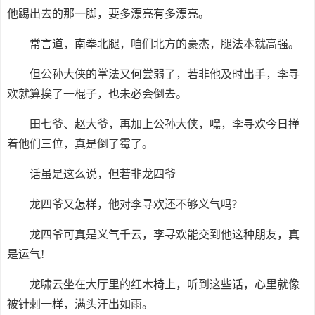
他踢出去的那一脚，要多漂亮有多漂亮。
常言道，南拳北腿，咱们北方的豪杰，腿法本就高强。
但公孙大侠的掌法又何尝弱了，若非他及时出手，李寻
欢就算挨了一棍子，也未必会倒去。
田七爷、赵大爷，再加上公孙大侠，嘿，李寻欢今日掸
着他们三位，真是倒了霉了。
话虽是这么说，但若非龙四爷
龙四爷又怎样，他对李寻欢还不够义气吗?
龙四爷可真是义气千云，李寻欢能交到他这种朋友，真
是运气!
龙啸云坐在大厅里的红木椅上，听到这些话，心里就像
被针刺一样，满头汗出如雨。