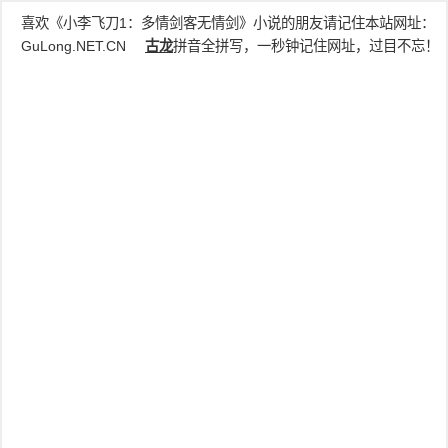
喜欢《小李飞刀1：多情剑客无情剑》小说的朋友请记住本站网址：
GuLong.NET.CN
古龙
拼音全拼写，一秒钟记住网址，过目不忘！