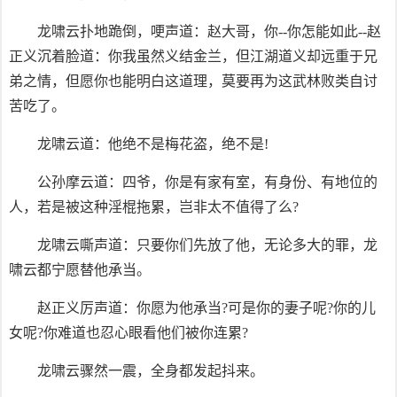
龙啸云扑地跪倒，哽声道：赵大哥，你--你怎能如此--赵
正义沉着脸道：你我虽然义结金兰，但江湖道义却远重于兄
弟之情，但愿你也能明白这道理，莫要再为这武林败类自讨
苦吃了。
龙啸云道：他绝不是梅花盗，绝不是!
公孙摩云道：四爷，你是有家有室，有身份、有地位的
人，若是被这种淫棍拖累，岂非太不值得了么?
龙啸云嘶声道：只要你们先放了他，无论多大的罪，龙
啸云都宁愿替他承当。
赵正义厉声道：你愿为他承当?可是你的妻子呢?你的儿
女呢?你难道也忍心眼看他们被你连累?
龙啸云骤然一震，全身都发起抖来。