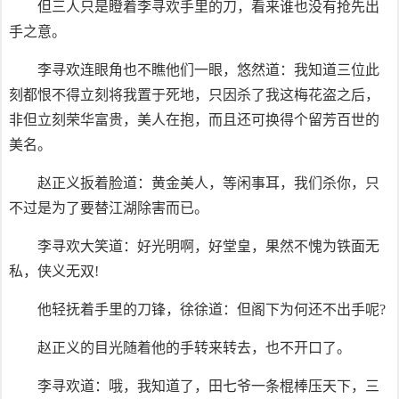
但三人只是瞪着李寻欢手里的刀，看来谁也没有抢先出
手之意。
李寻欢连眼角也不瞧他们一眼，悠然道：我知道三位此
刻都恨不得立刻将我置于死地，只因杀了我这梅花盗之后，
非但立刻荣华富贵，美人在抱，而且还可换得个留芳百世的
美名。
赵正义扳着脸道：黄金美人，等闲事耳，我们杀你，只
不过是为了要替江湖除害而已。
李寻欢大笑道：好光明啊，好堂皇，果然不愧为铁面无
私，侠义无双!
他轻抚着手里的刀锋，徐徐道：但阁下为何还不出手呢?
赵正义的目光随着他的手转来转去，也不开口了。
李寻欢道：哦，我知道了，田七爷一条棍棒压天下，三