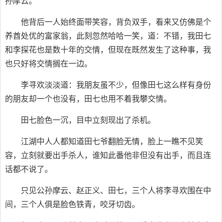
孙摩云。
他背后一人始终面带笑容，背负双手，看来又仿佛是个
养酋处优的富家翁，此刻忽然哈哈一笑，道：不错，我田七
和李探花也是数十年的交情，但现在既然发生了这种事，我
也只好将交情搁在一边。
李寻欢淡淡道：我朋友虽不少，但像田七这么样有身份
的朋友却一个也没有，田七也用不着我攀交情。
田七脸色一沉，目中立刻现出了杀机。
江湖中人人都知道田七爷翻脸无情，脸上一瞧不见笑
容，立刻就要出手杀人，谁知此番他非但没有出手，而且连
话都不说了。
只见公孙摩云、赵正义、田七，三个人将李寻欢围在中
间，三个人俱是脸色铁青，咬牙切齿。