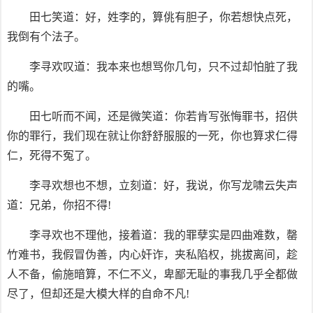
田七笑道：好，姓李的，算佻有胆子，你若想快点死，
我倒有个法子。
李寻欢叹道：我本来也想骂你几句，只不过却怕脏了我
的嘴。
田七听而不闻，还是微笑道：你若肯写张悔罪书，招供
你的罪行，我们现在就让你舒舒服服的一死，你也算求仁得
仁，死得不冤了。
李寻欢想也不想，立刻道：好，我说，你写龙啸云失声
道：兄弟，你招不得!
李寻欢也不理他，接着道：我的罪孽实是四曲难数，罄
竹难书，我假冒伪善，内心奸诈，夹私陷权，挑拔离间，趁
人不备，偷施暗算，不仁不义，卑鄙无耻的事我几乎全都做
尽了，但却还是大模大样的自命不凡!