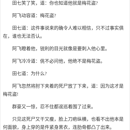
田七笑了笑，道：你也知道他就是梅花盗?
阿飞动容道：梅花盗?
田七道：这件事说来的确令人难以相信，只不过事实俱
在，谁也无法否认。
阿飞瞪着他，锐利的目光就像是要刺入他心里。
阿飞冷冷道：佻不必问他，他绝不是梅花盗。
田七道：为什么?
阿飞忽然将肘下夹着的死尸放了下来，道：因为这才是
梅花盗!
群豪又一惊，忍不住都逡巡着围了过来。
只见这死尸又干又瘦，脸上刀疤纵横，也看不出他本是
何面貌，身上穿的是件紧身黑衣，连肋骨都凸了出来。